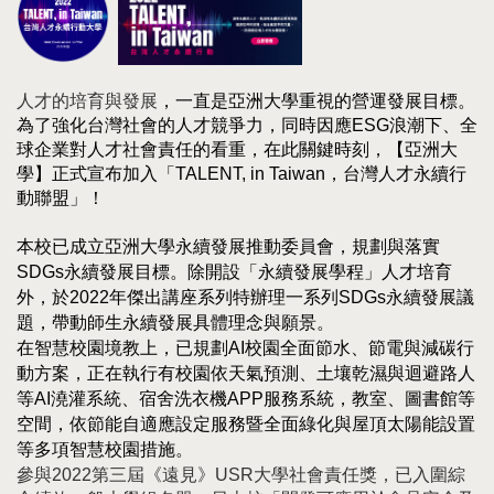
人才的培育與發展
，一直是
亞洲大
學
重視的營運發展目標。
為了強化台灣社會的人才競爭力，同時因應ESG浪潮下、全
球企業對人才社會責任的看重，
在此關鍵時刻，
【
亞洲大
學
】
正式宣布加入「TALENT, in Taiwan，台灣人才永續行
動聯盟」！
本校已成立亞洲大學永續發展推動委員會，規劃與落實
SDGs永續發展目標。除開設「永續發展學程」人才培育
外，於2022年傑出講座系列特辦理一系列SDGs永續發展議
題，帶動師生永續發展具體理念與願景。
在智慧校園境教上，已規劃AI校園全面節水、節電與減碳行
動方案，正在執行有校園依天氣預測、土壤乾濕與迴避路人
等AI澆灌系統、宿舍洗衣機APP服務系統，教室、圖書館等
空間，依節能自適應設定服務暨全面綠化與屋頂太陽能設置
等多項智慧校園措施。
參與2022第三屆《遠見》USR大學社會責任獎，已入圍綜