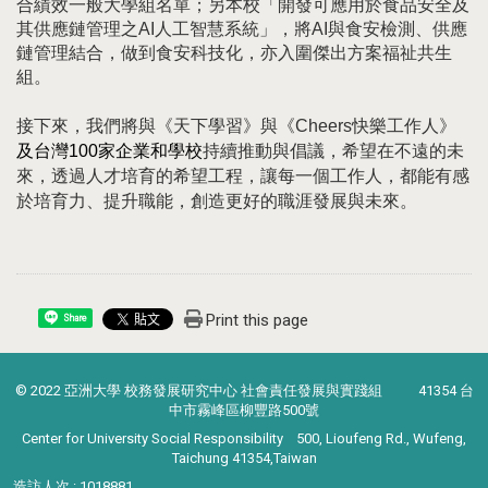
合績效一般大學組名單；另本校「開發可應用於食品安全及
其供應鏈管理之AI人工智慧系統」，將AI與食安檢測、供應
鏈管理結合，做到食安科技化，亦入圍傑出方案福祉共生
組。
接下來，我們將與《天下學習》與《Cheers快樂工作人》
及台灣100
家企業
和學校
持續推動與倡議，希望在不遠的未
來，透過人才培育的希望工程，讓每一個工作人，都能有感
於培育力、提升職能，創造更好的職涯發展與未來。
Print this page
Share
© 2022 亞洲大學 校務發展研究中心 社會責任發展與實踐組 41354 台
中市霧峰區柳豐路500號
Center for University Social Responsibility 500, Lioufeng Rd., Wufeng,
Taichung 41354,Taiwan
造訪人次 : 1018881